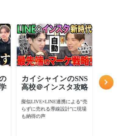
PIVOT
S
北の達人コーポレー
びじ
略
ション・木下社長
“売
北の達人コーポレーション・
CPAを20%改
現場
木下社長も「裏側知りたくな
数を1週間で達
かった」と驚いた、“生に見え
ついて紹介
る自動接客”の仕組み