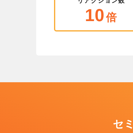
リアクション数
10
倍
セ