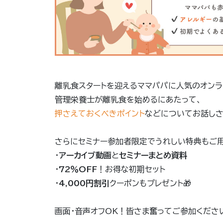
離乳食スタートを迎えるママパパに人気のオンラ
管理栄養士が離乳食を始めるにあたって、
押さえておくべきポイント
などについてお話し
さらにセミナー参加者限定でうれしい特典もご
・
アーカイブ動画
と
セミナーまとめ資料
・
72％OFF
！お得な初期セット
・
4,000円割引
クーポンもプレゼント🎁
画面・音声オフOK！皆さま奮ってご参加くださ